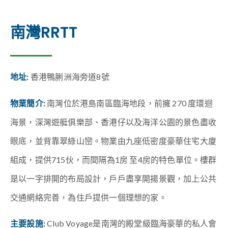
南灣RRTT
地址:
香港鴨脷洲海旁道8號
物業簡介:
南灣位於港島南區臨海地段，前擁 270 度環迴
海景，深灣遊艇俱樂部、香港仔以及海洋公園的景色盡收
眼底，並背靠翠綠山巒。物業由九座低密度豪華住宅大廈
組成，提供715伙，而間隔為1房 至4房的特色單位。樓群
是以一字排開的布局設計，戶戶盡享開揚景觀，加上公共
交通網絡完善，為住戶提供一個理想的家。
主要設施:
Club Voyage是南灣的殿堂級臨海豪華的私人會