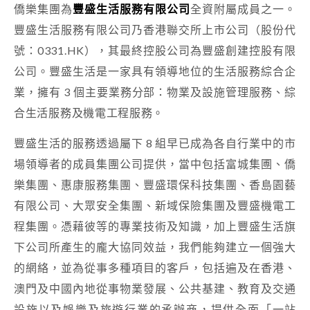
僑樂集團為
豐盛生活服務有限公司
全資附屬成員之一。
豐盛生活服務有限公司乃香港聯交所上市公司（股份代
號：0331.HK），其最終控股公司為豐盛創建控股有限
公司。豐盛生活是一家具有領導地位的生活服務綜合企
業，擁有 3 個主要業務分部：物業及設施管理服務、綜
合生活服務及機電工程服務。
豐盛生活的服務透過屬下 8 組早已成為各自行業中的市
場領導者的成員集團公司提供，當中包括富城集圑、僑
樂集團、惠康服務集團、豐盛環保科技集團、香島園藝
有限公司、大眾安全集團、新域保險集團及豐盛機電工
程集團。憑藉彼等的專業技術及知識，加上豐盛生活旗
下公司所產生的龐大協同效益，我們能夠建立一個強大
的網絡，並為從事多種項目的客戶，包括遍及在香港、
澳門及中國內地從事物業發展、公共基建、教育及交通
設施以及娛樂及旅遊行業的承辦商，提供全面「一站