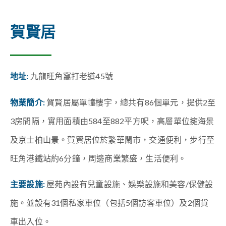
賀賢居
地址:
九龍旺角窩打老道45號
物業簡介:
賀賢居屬單幢樓宇，總共有86個單元，提供2至
3房間隔，實用面積由584至882平方呎，高層單位擁海景
及京士柏山景。賀賢居位於繁華鬧市，交通便利，步行至
旺角港鐵站約6分鐘，周邊商業繁盛，生活便利。
主要設施:
屋苑內設有兒童設施、娛樂設施和美容/保健設
施。並設有31個私家車位（包括5個訪客車位）及2個貨
車出入位。