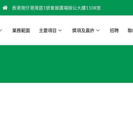
香港灣仔港灣道1號會展廣場辦公大樓1108室
業務範圍
主要項目
獎項及嘉許
招聘
聯