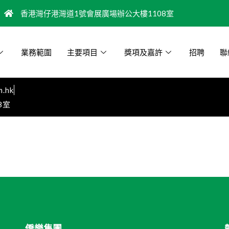
香港灣仔港灣道1號會展廣場辦公大樓1108室
業務範圍
主要項目
獎項及嘉許
招聘
聯
m.hk
8室
僑樂集團